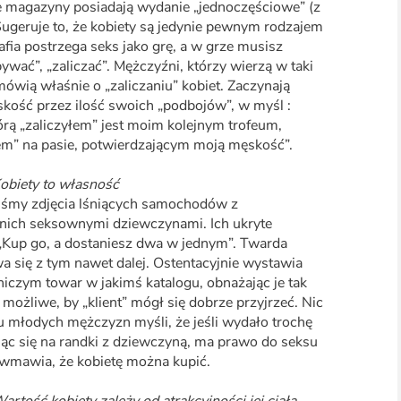
 magazyny posiadają wydanie „jednoczęściowe” (z
ugeruje to, że kobiety są jedynie pewnym rodzajem
fia postrzega seks jako grę, a w grze musisz
wać”, „zaliczać”. Mężczyźni, którzy wierzą w taki
ówią właśnie o „zaliczaniu” kobiet. Zaczynają
kość przez ilość swoich „podbojów”, w myśl :
órą „zaliczyłem” jest moim kolejnym trofeum,
em” na pasie, potwierdzającym moją męskość”.
obiety to własność
iśmy zdjęcia lśniących samochodów z
 nich seksownymi dziewczynami. Ich ukryte
 „Kup go, a dostaniesz dwa w jednym”. Twarda
a się z tym nawet dalej. Ostentacyjnie wystawia
niczym towar w jakimś katalogu, obnażając je tak
o możliwe, by „klient” mógł się dobrze przyjrzeć. Nic
u młodych mężczyzn myśli, że jeśli wydało trochę
ąc się na randki z dziewczyną, ma prawo do seksu
a wmawia, że kobietę można kupić.