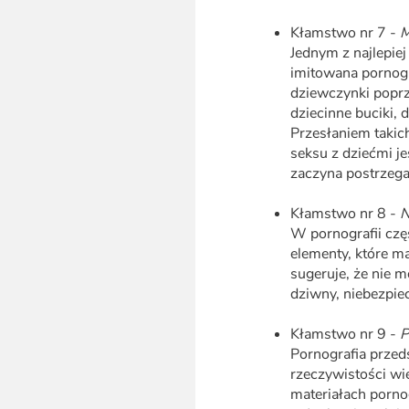
Kłamstwo nr 7 -
M
Jednym z najlepiej
imitowana pornogra
dziewczynki poprz
dziecinne buciki,
Przesłaniem takich
seksu z dziećmi j
zaczyna postrzega
Kłamstwo nr 8 -
N
W pornografii czę
elementy, które ma
sugeruje, że nie m
dziwny, niebezpiec
Kłamstwo nr 9 -
P
Pornografia przed
rzeczywistości wi
materiałach porno