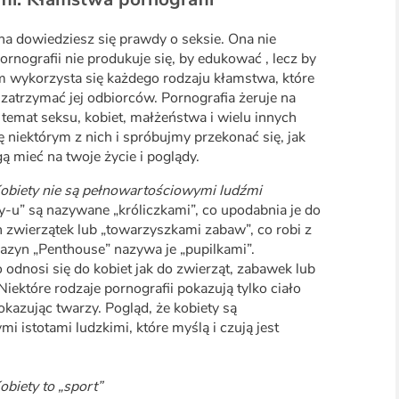
na dowiedziesz się prawdy o seksie. Ona nie
ornografii nie produkuje się, by edukować , lecz by
em wykorzysta się każdego rodzaju kłamstwa, które
i zatrzymać jej odbiorców. Pornografia żeruje na
temat seksu, kobiet, małżeństwa i wielu innych
ę niektórym z nich i spróbujmy przekonać się, jak
 mieć na twoje życie i poglądy.
obiety nie są pełnowartościowymi ludźmi
y-u” są nazywane „króliczkami”, co upodabnia je do
h zwierzątek lub „towarzyszkami zabaw”, co robi z
azyn „Penthouse” nazywa je „pupilkami”.
 odnosi się do kobiet jak do zwierząt, zabawek lub
 Niektóre rodzaje pornografii pokazują tylko ciało
pokazując twarzy. Pogląd, że kobiety są
 istotami ludzkimi, które myślą i czują jest
obiety to „sport”