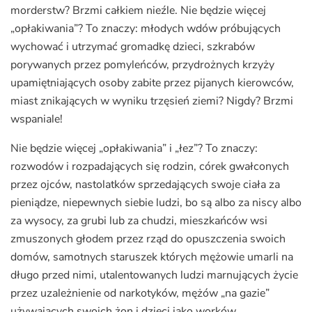
morderstw? Brzmi całkiem nieźle. Nie będzie więcej
„opłakiwania”? To znaczy: młodych wdów próbujących
wychować i utrzymać gromadkę dzieci, szkrabów
porywanych przez pomyleńców, przydrożnych krzyży
upamiętniających osoby zabite przez pijanych kierowców,
miast znikających w wyniku trzęsień ziemi? Nigdy? Brzmi
wspaniale!
Nie będzie więcej „opłakiwania” i „łez”? To znaczy:
rozwodów i rozpadających się rodzin, córek gwałconych
przez ojców, nastolatków sprzedających swoje ciała za
pieniądze, niepewnych siebie ludzi, bo są albo za niscy albo
za wysocy, za grubi lub za chudzi, mieszkańców wsi
zmuszonych głodem przez rząd do opuszczenia swoich
domów, samotnych staruszek których mężowie umarli na
długo przed nimi, utalentowanych ludzi marnujących życie
przez uzależnienie od narkotyków, mężów „na gazie”
używających swoich żon i dzieci jako worków