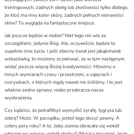
treningowych, żadnych obelg lub złośliwości tylko dlatego,
że ktoś ma inny kolor skóry, żadnych pełnych nienawiści
słów? To wygląda na fantastyczne miejsce.
Jak jeszcze będzie w niebie? Nikt tego nie wie ze
szczegółami, jedynie Bóg. Ale, oczywiście, będzie to
zupełnie inne życie. I jeśli obecny świat jest jakąkolwiek
wskazówką, to możemy oczekiwać, że w tym następnym
widać jeszcze więcej Bożej kreatywności. Mówimy o
innych wymiarach czasu i przestrzeni, o zajęciach i
rozrywkach, o których nigdy nawet nie śniliśmy. I to jest
właśnie sedno sprawy: niebo przekracza nasze
wyobrażenia.
Czy sądzisz, że potrafiłbyś wymyślić żyrafę, tygrysa lub
zebrę? Może. W porządku, jesteś tego dosyć pewny. A
cztery pory roku? A to, żeby ziemia obracała się wokół
własnej osi wirując wokół słońca? (Musisz przyznać, że to