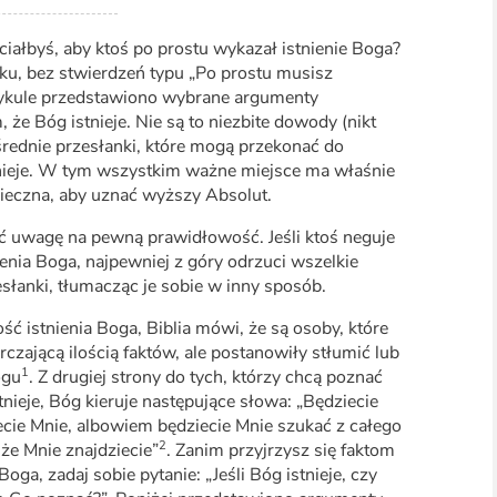
ciałbyś, aby ktoś po prostu wykazał istnienie Boga?
ku, bez stwierdzeń typu „Po prostu musisz
tykule przedstawiono wybrane argumenty
 że Bóg istnieje. Nie są to niezbite dowody (nikt
ośrednie przesłanki, które mogą przekonać do
tnieje. W tym wszystkim ważne miejsce ma właśnie
nieczna, aby uznać wyższy Absolut.
ć uwagę na pewną prawidłowość. Jeśli ktoś neguje
enia Boga, najpewniej z góry odrzuci wszelkie
słanki, tłumacząc je sobie w inny sposób.
ść istnienia Boga, Biblia mówi, że są osoby, które
rczającą ilością faktów, ale postanowiły stłumić lub
1
ogu
. Z drugiej strony do tych, którzy chcą poznać
stnieje, Bóg kieruje następujące słowa: „Będziecie
ecie Mnie, albowiem będziecie Mnie szukać z całego
2
 że Mnie znajdziecie”
. Zanim przyjrzysz się faktom
oga, zadaj sobie pytanie: „Jeśli Bóg istnieje, czy