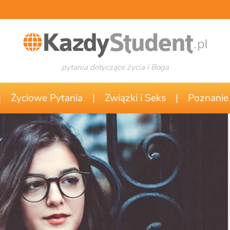
pytania dotyczące życia i Boga
|
Życiowe Pytania
|
Związki i Seks
|
Poznanie