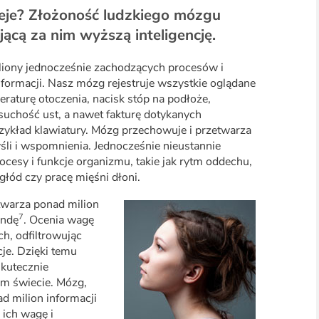
ieje? Złożoność ludzkiego mózgu
jącą za nim wyższą inteligencję.
iony jednocześnie zachodzących procesów i
formacji. Nasz mózg rejestruje wszystkie oglądane
peraturę otoczenia, nacisk stóp na podłoże,
suchość ust, a nawet fakturę dotykanych
zykład klawiatury. Mózg przechowuje i przetwarza
śli i wspomnienia. Jednocześnie nieustannie
ocesy i funkcje organizmu, takie jak rytm oddechu,
głód czy pracę mięśni dłoni.
twarza ponad milion
7
undę
. Ocenia wagę
h, odfiltrowując
cje. Dzięki temu
skutecznie
m świecie. Mózg,
d milion informacji
 ich wagę i