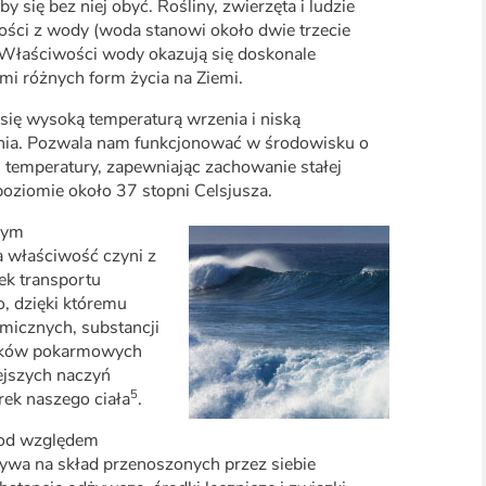
y się bez niej obyć. Rośliny, zwierzęta i ludzie
zości z wody (woda stanowi około dwie trzecie
 Właściwości wody okazują się doskonale
mi różnych form życia na Ziemi.
się wysoką temperaturą wrzenia i niską
nia. Pozwala nam funkcjonować w środowisku o
temperatury, zapewniając zachowanie stałej
poziomie około 37 stopni Celsjusza.
nym
a właściwość czyni z
ek transportu
, dzięki któremu
micznych, substancji
ników pokarmowych
ejszych naczyń
5
ek naszego ciała
.
pod względem
wa na skład przenoszonych przez siebie