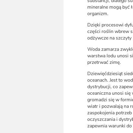
substancji, dlatego s
mineralne mogą być ł
organizm.
Dzięki procesowi dyfu
części roślin wbrew si
odżywcze na szczyty
Woda zamarza zwykle
warstwa lodu unosi si
przetrwać zimę.
Dziewięćdziesiąt sie
oceanach. Jest to woda
dystrybucji, co zapew
oceaniczna unosi się 
gromadzi się w formi
wiatr i pozwalają na
zaspokojenia potrzeb 
oczyszczania i dystr
zapewnia warunki do ż