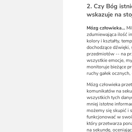
2. Czy Bóg istn
wskazuje na sto
Mózg człowieka…
Mil
zdumiewająca ilość in
kolory i kształty, tem
dochodzące dźwięki, 
przedmiotów -- na pr
wszystkie emocje, my
monitoruje bieżące pr
ruchy gałek ocznych, 
Mózg człowieka prze
komunikatów na sek
wszystkich tych danyc
mniej istotne informa
możemy się skupić i 
funkcjonować w swoi
który przetwarza pona
na sekundę, oceniając