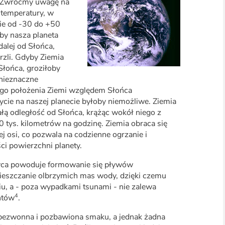
). Zwróćmy uwagę na
temperatury, w
sie od -30 do +50
by nasza planeta
dalej od Słońca,
zli. Gdyby Ziemia
 Słońca, groziłoby
nieznaczne
ego położenia Ziemi względem Słońca
cie na naszej planecie byłoby niemożliwe. Ziemia
łą odległość od Słońca, krążąc wokół niego z
 tys. kilometrów na godzinę. Ziemia obraca się
 osi, co pozwala na codzienne ogrzanie i
ci powierzchni planety.
yca powoduje formowanie się pływów
ieszczanie olbrzymich mas wody, dzięki czemu
u, a - poza wypadkami tsunami - nie zalewa
4
ntów
.
ezwonna i pozbawiona smaku, a jednak żadna