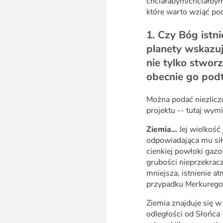
chciałabym/chciałbym
które warto wziąć p
1. Czy Bóg istni
planety wskazuj
nie tylko stwor
obecnie go pod
Można podać niezlicz
projektu -- tutaj wymi
Ziemia…
Jej wielkość
odpowiadająca mu siła
cienkiej powłoki gazow
grubości nieprzekrac
mniejsza, istnienie a
przypadku Merkurego
Ziemia znajduje się 
odległości od Słońca 