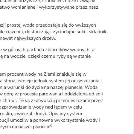
ubstancje odżywcze, środki lecznicze i związki
atwo wchłaniane i wykorzystywane przez nasz
zji prostej woda przedostaje się do wyższych
le ciążenia, dostarczając życiodajne soki i składniki
 nawet najwyższych drzew.
 w górnych partiach zbiorników wodnych, a
ę na wodzie, dzięki czemu ryby są w stanie
dem procent wody na Ziemi znajduje się w
 słona, istnieje jednak system jej oczyszczania i
nia warunki do życia na naszej planecie. Woda
w górę w procesie parowania i oddzielona od soli
e chmur. Te są z łatwością przemieszczane przez
 rozprowadzanie wody nad lądem w celu
roślin, zwierząt i ludzi. Opisany system
ybucji umożliwia ponowne wykorzystanie wody i
6
ycia na naszej planecie
.