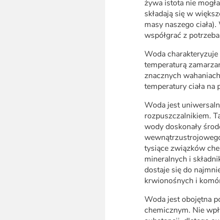
żywa istota nie mogłab
składają się w więks
masy naszego ciała).
współgrać z potrzeba
Woda charakteryzuje 
temperaturą zamarza
znacznych wahaniach 
temperatury ciała na 
Woda jest uniwersal
rozpuszczalnikiem. T
wody doskonały środ
wewnątrzustrojowego
tysiące związków che
mineralnych i skład
dostaje się do najmni
krwionośnych i komór
Woda jest obojętna 
chemicznym. Nie wpły