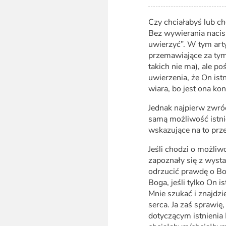
Czy chciałabyś lub ch
Bez wywierania nacis
uwierzyć”. W tym ar
przemawiające za tym,
takich nie ma), ale p
uwierzenia, że On is
wiara, bo jest ona ko
Jednak najpierw zwró
samą możliwość istni
wskazujące na to prze
Jeśli chodzi o możliwo
zapoznały się z wysta
odrzucić prawdę o B
Boga, jeśli tylko On i
Mnie szukać i znajdzi
serca. Ja zaś sprawię,
dotyczącym istnienia B