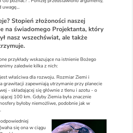
 Go poznać?”. Poniżej przedstawiono argumenty,
od uwagę…
eje? Stopień złożoności naszej
e na świadomego Projektanta, który
zył nasz wszechświat, ale także
trzymuje.
one przykłady wskazujące na istnienie Bożego
enimy zaledwie kilka z nich:
 jest właściwa dla rozwoju. Rozmiar Ziemi i
 grawitacji zapewniają utrzymanie przy planecie
ej - składającej się głównie z tlenu i azotu - o
zającej 100 km. Gdyby Ziemia była znacznie
tmosfery byłoby niemożliwe, podobnie jak w
.
w odpowiedniej
(waha się ona w ciągu