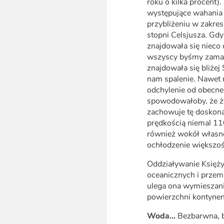
roku o kilka procent
występujące wahania 
przybliżeniu w zakre
stopni Celsjusza. Gdy
znajdowała się nieco 
wszyscy byśmy zamar
znajdowała się bliżej
nam spalenie. Nawet 
odchylenie od obecn
spowodowałoby, że ży
zachowuje tę doskona
prędkością niemal 110
również wokół własnej
ochłodzenie większoś
Oddziaływanie Księż
oceanicznych i przem
ulega ona wymieszani
powierzchni kontyne
Woda…
Bezbarwna, b