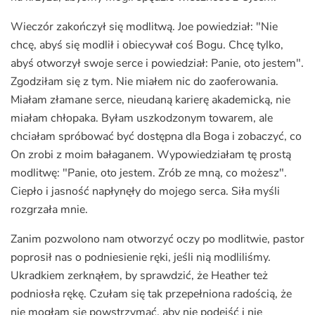
Wieczór zakończył się modlitwą. Joe powiedział: "Nie
chcę, abyś się modlił i obiecywał coś Bogu. Chcę tylko,
abyś otworzył swoje serce i powiedział: Panie, oto jestem".
Zgodziłam się z tym. Nie miałem nic do zaoferowania.
Miałam złamane serce, nieudaną karierę akademicką, nie
miałam chłopaka. Byłam uszkodzonym towarem, ale
chciałam spróbować być dostępna dla Boga i zobaczyć, co
On zrobi z moim bałaganem. Wypowiedziałam tę prostą
modlitwę: "Panie, oto jestem. Zrób ze mną, co możesz".
Ciepło i jasność napłynęły do mojego serca. Siła myśli
rozgrzała mnie.
Zanim pozwolono nam otworzyć oczy po modlitwie, pastor
poprosił nas o podniesienie ręki, jeśli nią modliliśmy.
Ukradkiem zerknąłem, by sprawdzić, że Heather też
podniosła rękę. Czułam się tak przepełniona radością, że
nie mogłam się powstrzymać, aby nie podejść i nie