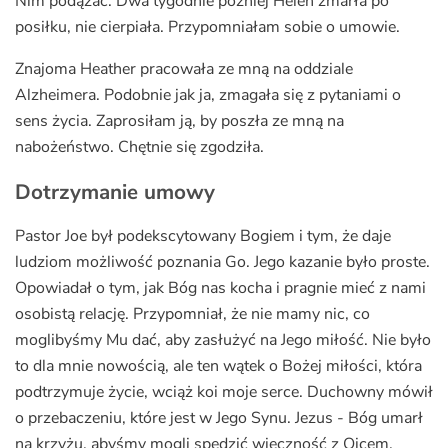
Nim podążać. Dwa tygodnie później Helen zmarła po
posiłku, nie cierpiała. Przypomniałam sobie o umowie.
Znajoma Heather pracowała ze mną na oddziale
Alzheimera. Podobnie jak ja, zmagała się z pytaniami o
sens życia. Zaprosiłam ją, by poszła ze mną na
nabożeństwo. Chętnie się zgodziła.
Dotrzymanie umowy
Pastor Joe był podekscytowany Bogiem i tym, że daje
ludziom możliwość poznania Go. Jego kazanie było proste.
Opowiadał o tym, jak Bóg nas kocha i pragnie mieć z nami
osobistą relację. Przypomniał, że nie mamy nic, co
moglibyśmy Mu dać, aby zasłużyć na Jego miłość. Nie było
to dla mnie nowością, ale ten wątek o Bożej miłości, która
podtrzymuje życie, wciąż koi moje serce. Duchowny mówił
o przebaczeniu, które jest w Jego Synu. Jezus - Bóg umarł
na krzyżu, abyśmy mogli spędzić wieczność z Ojcem.