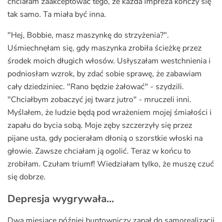
chciałam zaakceptować tego, że każda impreza kończy się
tak samo. Ta miała być inna.
"Hej, Bobbie, masz maszynkę do strzyżenia?".
Uśmiechnęłam się, gdy maszynka zrobiła ścieżkę przez
środek moich długich włosów. Usłyszałam westchnienia i
podniosłam wzrok, by zdać sobie sprawę, że zabawiam
cały dziedziniec. "Rano będzie żałować" - szydzili.
"Chciałbym zobaczyć jej twarz jutro" - mruczeli inni.
Myślałem, że ludzie będą pod wrażeniem mojej śmiałości i
zapału do bycia sobą. Moje zęby szczerzyły się przez
pijane usta, gdy pocierałam dłonią o szorstkie włoski na
głowie. Zawsze chciałam ją ogolić. Teraz w końcu to
zrobiłam. Czułam triumf! Wiedziałam tylko, że muszę czuć
się dobrze.
Depresja wygrywała...
Dwa miesiące później buntowniczy zapał do samorealizacji