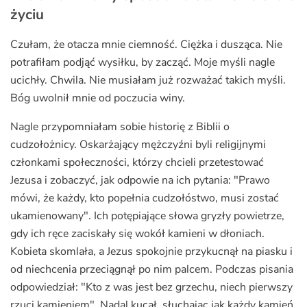
życiu
Czułam, że otacza mnie ciemność. Ciężka i dusząca. Nie
potrafiłam podjąć wysiłku, by zacząć. Moje myśli nagle
ucichły. Chwila. Nie musiałam już rozważać takich myśli.
Bóg uwolnił mnie od poczucia winy.
Nagle przypomniałam sobie historię z Biblii o
cudzołożnicy. Oskarżający mężczyźni byli religijnymi
członkami społeczności, którzy chcieli przetestować
Jezusa i zobaczyć, jak odpowie na ich pytania: "Prawo
mówi, że każdy, kto popełnia cudzołóstwo, musi zostać
ukamienowany". Ich potępiające słowa gryzły powietrze,
gdy ich ręce zaciskały się wokół kamieni w dłoniach.
Kobieta skomlała, a Jezus spokojnie przykucnął na piasku i
od niechcenia przeciągnął po nim palcem. Podczas pisania
odpowiedział: "Kto z was jest bez grzechu, niech pierwszy
rzuci kamieniem". Nadal kucał, słuchając jak każdy kamień