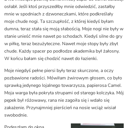
osłabł. Jeśli ktoś przyszedłby mnie odwiedzić, zastałby
mnie w spodniach z dzwoneczkami, które podkreślały
moje chude nogi. Ta szczupłość, z której kiedyś byłam
dumna, teraz stała się moją słabością. Moje nogi nie były w
stanie unieść mnie nawet po schodach. Kiedyś silne do gry
w piłkę, teraz bezużyteczne. Nawet moje stopy były zbyt
chude. Każdy spacer po podłodze akademika był żałosny.
W końcu bałam się chodzić nawet do łazienki.
Moje niegdyś pełne piersi były teraz skurczone, a oczy
pozbawione radości. Mówiłam żwirowym głosem, co było
sprawką jedynego lojalnego towarzysza, papierosa Camel.
Moja warga była pokryta strupami od starego kolczyka. Mój
pępek był różowawy, rana nie zagoiła się i wdało się
zakażenie. Przynajmniej pierścień na nosie wciąż wisiał
swobodnie.
Podeszłam do okna.