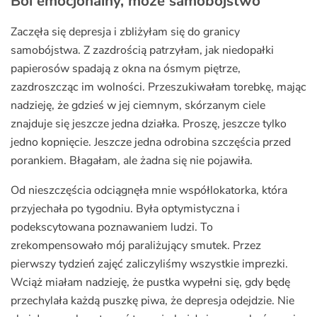
Ból emocjonalny, może samobójstwo
Zaczęła się depresja i zbliżyłam się do granicy
samobójstwa. Z zazdrością patrzyłam, jak niedopałki
papierosów spadają z okna na ósmym piętrze,
zazdroszcząc im wolności. Przeszukiwałam torebkę, mając
nadzieję, że gdzieś w jej ciemnym, skórzanym ciele
znajduje się jeszcze jedna działka. Proszę, jeszcze tylko
jedno kopnięcie. Jeszcze jedna odrobina szczęścia przed
porankiem. Błagałam, ale żadna się nie pojawiła.
Od nieszczęścia odciągnęła mnie współlokatorka, która
przyjechała po tygodniu. Była optymistyczna i
podekscytowana poznawaniem ludzi. To
zrekompensowało mój paraliżujący smutek. Przez
pierwszy tydzień zajęć zaliczyliśmy wszystkie imprezki.
Wciąż miałam nadzieję, że pustka wypełni się, gdy będę
przechylała każdą puszkę piwa, że depresja odejdzie. Nie