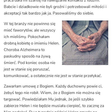
praca dała mi szansę na nawiązanie kontaktu z ludźmi.
Babcie i dziadkowie nie byli groźni i potrzebowali miłości i
akceptacji tak bardzo jak ja. Pasowaliśmy do siebie.
W tej branży nie powinno się
mieć faworytów, ale wszyscy
ich mieliśmy. Pokochałam
drobną kobietę o imieniu Helen.
Choroba Alzheimera to
paskudny sposób na żywą
śmierć. Pod koniec osoba nie
jest w stanie się poruszać,
komunikować, a ostatecznie nie jest w stanie przełykać.
Zawarłam umowę z Bogiem. Każdy duchowny powie ci,
żebyś tego nie robił. Wiem, że z Bogiem nie można się
targować. Powiedziałam Mu jednak, że jeśli szybko
zabierze Helen i nie będzie musiała cierpieć, to zacznę za